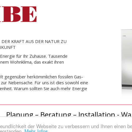
 DER KRAFT AUS DER NATUR ZU
ZUKUNFT
 Energie für Ihr Zuhause. Tausende
einem Wohnklima, das exakt ihren
lt gegenüber herkömmlichen fossilen Gas-
 zur Nebensache. Für uns ist dies sowohl eine
genheit. Warum sollten Sie auch mehr Energie
lanung – Beratung – Installation - 
eundlichkeit der Webseite zu verbessern und Ihnen einen b
e Elektrotechnik Voßwinkeler Straße 78 59757 A
verstanden.
Mehr Infos