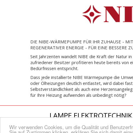
DIE NIBE-WÄRMEPUMPE FÜR IHR ZUHAUSE - MIT
REGENERATIVER ENERGIE - FÜR EINE BESSERE 
Seit Jahrzenten wandelt NIBE die Kraft der Natur in
zufriedener Besitzer profitieren heute bereits von 
Bedürfnissen entspricht.
Dass jede installierte NIBE Wärmepumpe die Umwe
oder Ölheizungen deutlich entlastet, wird dabei fast
Selbstverständlichkeit als auch eine Herzensangele
für Ihre Heizung aufwenden als unbedingt nötig?
LAMPE ELEKTROTECHNIK P
Wir verwenden Cookies, um die Qualität und Benutzerfr
© Lamp
Sie auf Zustimmen klicken, erklären Sie sich damit ein