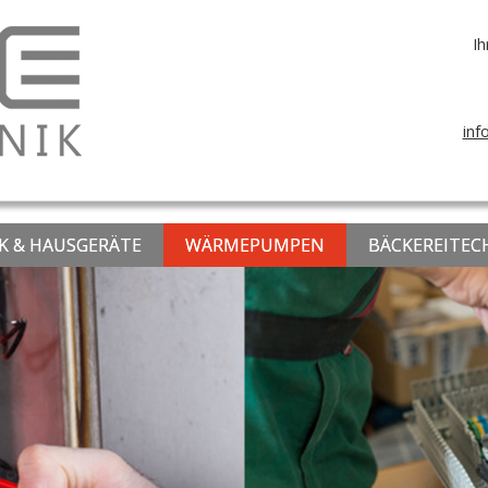
Ih
inf
K & HAUSGERÄTE
WÄRMEPUMPEN
BÄCKEREITEC